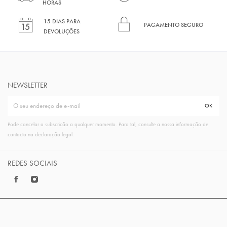
HORAS
15 DIAS PARA
PAGAMENTO SEGURO
DEVOLUÇÕES
NEWSLETTER
Pode cancelar a subscrição a qualquer momento. Para tal, consulte a nossa informação de
contacto na declaração legal.
REDES SOCIAIS