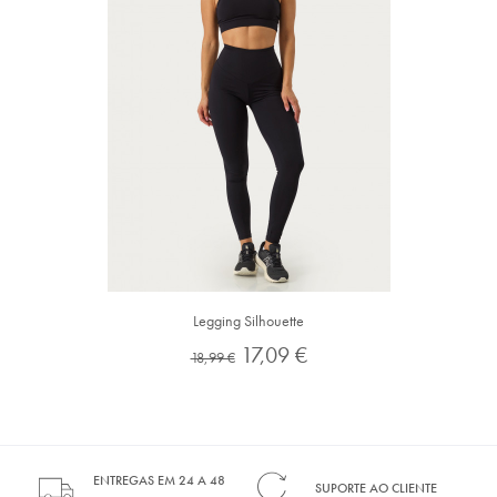
Legging Silhouette
Preço
Preço
17,09 €
18,99 €
normal
ENTREGAS EM 24 A 48
SUPORTE AO CLIENTE