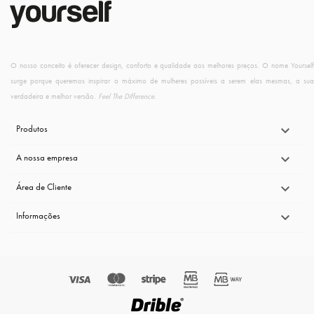
O nosso conceito é oferecer design, conforto e qualidade aos melhores preços. O nome Yourself
surge porque queremos inspirar o máximo de mulheres possíveis a serem elas mesmas, a sua
verdadeira e melhor versão.
Feel The Difference
.
Produtos

A nossa empresa

Área de Cliente

Informações
