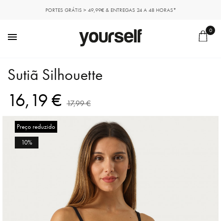
PORTES GRÁTIS > 49,99€ & ENTREGAS 24 A 48 HORAS*
0

Sutiã Silhouette
16,19 €
17,99 €
Preço reduzido
10%