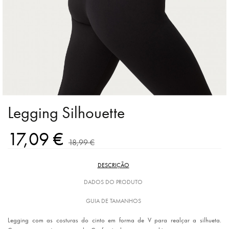
Legging Silhouette
17,09 €
18,99 €
DESCRIÇÃO
DADOS DO PRODUTO
GUIA DE TAMANHOS
Legging com as costuras do cinto em forma de V para realçar a silhueta.