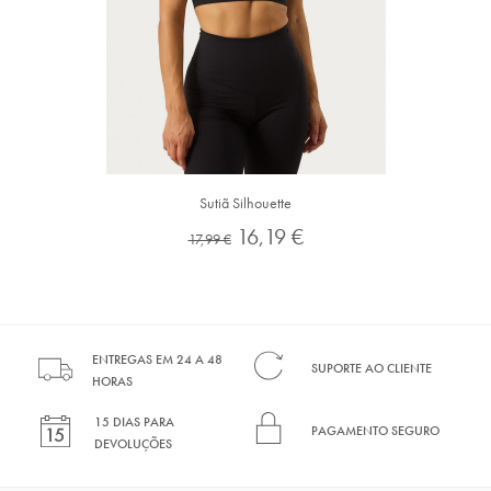
Sutiã Silhouette
Preço
Preço
16,19 €
17,99 €
normal
ENTREGAS EM 24 A 48
SUPORTE AO CLIENTE
HORAS
15 DIAS PARA
PAGAMENTO SEGURO
DEVOLUÇÕES