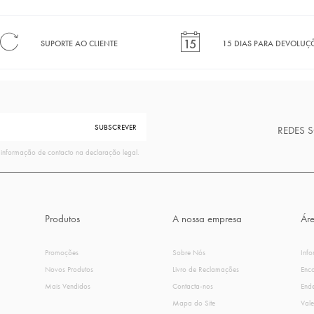
SUPORTE AO CLIENTE
15 DIAS PARA DEVOLUÇ
REDES 
 informação de contacto na declaração legal.
Produtos
A nossa empresa
Áre
Promoções
Sobre Nós
Inf
Novos Produtos
Livro de Reclamações
Enc
Mais Vendidos
Contacta-nos
End
Mapa do Site
Vale