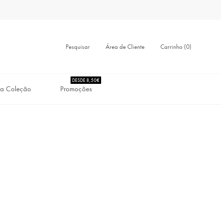
Pesquisar
Carrinho (0)
Área de Cliente
DESDE 8,50€
a Coleção
Promoções