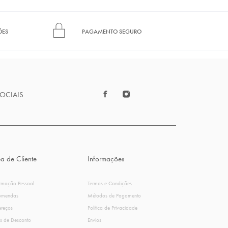
ÕES
PAGAMENTO SEGURO
SOCIAIS
a de Cliente
Informações
ormação Pessoal
Termos e Condições
omendas
Métodos de Pagamento
ereços
Política de Privacidade
s de Desconto
Envios