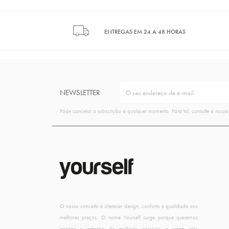
ENTREGAS EM 24 A 48 HORAS
NEWSLETTER
Pode cancelar a subscrição a qualquer momento. Para tal, consulte a nossa
O nosso conceito é oferecer design, conforto e qualidade aos
melhores preços. O nome Yourself surge porque queremos
inspirar o máximo de mulheres possíveis a serem elas