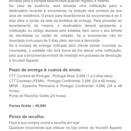
enviada para a morada selecionada quando registou a mesma.
No caso de ausência, será deixada uma notificação para o
destinatário levantar a encomenda na estação dos correios da sua
área de residência. O prazo para levantamento da encomenda é de 5
dias úteis a contar da data da tentativa de entrega. Para proceder ao
levantamento da mesma, o destinatário deverá apresentar a
notificação ou código deixada pelo estafeta, bem como o seu bilhete
de identidade ou cartão de cidadão. Se a encomenda não for
levantada num prazo de 5 dias úteis, ser-nos-á devolvida.
Se a morada de entrega indicada pelo cliente estiver incorreta ou
incompleta, o estafeta não terá forma de lhe deixar uma notificação,
pelo que a encomenda entrará de imediato em processo de devolução
à Yourself Apparel.
Prazo de entrega & custos de envio:
CTT Correios de Portugal - Portugal Ilhas: 5,99€ (1 a 3 dias úteis)
CTT Expresso (FEMA) - Portugal Continental: 3,99€ (24 a 48 horas)
MRW - Espanha Península e Portugal Continental: 4,99€ (24 a 48
horas)
Ponto de Recolha: Grátis (24 horas)
Portes Grátis > 49,99€
Ponto de recolha:
Faça a sua compra online e recolha em loja!
Qualquer encomenda que efetuar na loja online da Yourself Apparel