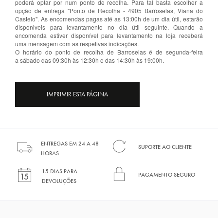
poderá optar por num ponto de recolha. Para tal basta escolher a
opção de entrega "Ponto de Recolha - 4905 Barroselas, Viana do
Castelo". As encomendas pagas até as 13:00h de um dia útil, estarão
disponiveis para levantamento no dia útil seguinte. Quando a
encomenda estiver disponível para levantamento na loja receberá
uma mensagem com as respetivas indicações.
O horário do ponto de recolha de Barroselas é de segunda-feira
a sábado das 09:30h às 12:30h e das 14:30h às 19:00h.
ENTREGAS EM 24 A 48
SUPORTE AO CLIENTE
HORAS
15 DIAS PARA
PAGAMENTO SEGURO
DEVOLUÇÕES