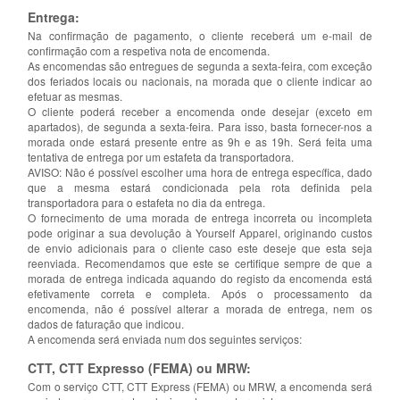
Entrega:
Na confirmação de pagamento, o cliente receberá um e-mail de
confirmação com a respetiva nota de encomenda.
As encomendas são entregues de segunda a sexta-feira, com exceção
dos feriados locais ou nacionais, na morada que o cliente indicar ao
efetuar as mesmas.
O cliente poderá receber a encomenda onde desejar (exceto em
apartados), de segunda a sexta-feira. Para isso, basta fornecer-nos a
morada onde estará presente entre as 9h e as 19h. Será feita uma
tentativa de entrega por um estafeta da transportadora.
AVISO: Não é possível escolher uma hora de entrega específica, dado
que a mesma estará condicionada pela rota definida pela
transportadora para o estafeta no dia da entrega.
O fornecimento de uma morada de entrega incorreta ou incompleta
pode originar a sua devolução à Yourself Apparel, originando custos
de envio adicionais para o cliente caso este deseje que esta seja
reenviada. Recomendamos que este se certifique sempre de que a
morada de entrega indicada aquando do registo da encomenda está
efetivamente correta e completa. Após o processamento da
encomenda, não é possível alterar a morada de entrega, nem os
dados de faturação que indicou.
A encomenda será enviada num dos seguintes serviços:
CTT, CTT Expresso (FEMA) ou MRW:
Com o serviço CTT, CTT Express (FEMA) ou MRW, a encomenda será