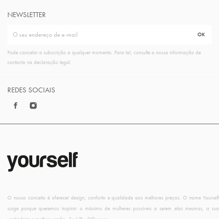
NEWSLETTER
Pode cancelar a subscrição a qualquer momento. Para tal, consulte a nossa informação de
contacto na declaração legal.
REDES SOCIAIS
O nosso conceito é oferecer design, conforto e qualidade aos melhores preços. O nome Yourself
surge porque queremos inspirar o máximo de mulheres possíveis a serem elas mesmas, a sua
verdadeira e melhor versão.
Feel The Difference
.