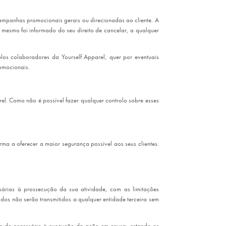
campanhas promocionais gerais ou direcionadas ao cliente. A
o mesmo foi informado do seu direito de cancelar, a qualquer
os colaboradores da Yourself Apparel, quer por eventuais
romocionais.
arel. Como não é possível fazer qualquer controlo sobre esses
rma a oferecer a maior segurança possível aos seus clientes.
ssárias à prossecução da sua atividade, com as limitações
ados não serão transmitidos a qualquer entidade terceira sem
ida do necessário à execução da ação em causa, estando os