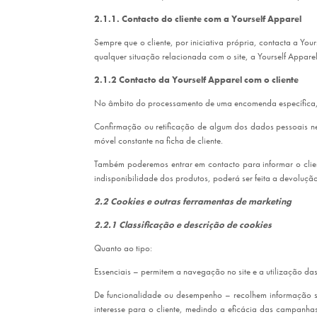
2.1.1. Contacto do cliente com a Yourself Apparel
Sempre que o cliente, por iniciativa própria, contacta a Y
qualquer situação relacionada com o site, a Yourself Appare
2.1.2 Contacto da Yourself Apparel com o cliente
No âmbito do processamento de uma encomenda específica, p
Confirmação ou retificação de algum dos dados pessoais ne
móvel constante na ficha de cliente.
Também poderemos entrar em contacto para informar o client
indisponibilidade dos produtos, poderá ser feita a devolução
2.2 Cookies e outras ferramentas de marketing
2.2.1 Classificação e descrição de cookies
Quanto ao tipo:
Essenciais – permitem a navegação no site e a utilização da
De funcionalidade ou desempenho – recolhem informação so
interesse para o cliente, medindo a eficácia das campanh