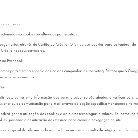
loco carrinho.
ncionadas na cookie são alteradas por terceiros.
ar pagamentos através de Cartão de Crédito. O Stripe usa cookies para se lembrar da 
rédito nos seus servidores.
os no Facebook
usamos para medir a eficácia das nossas campanhas de marketing. Permite que o Googl
om os nossos anúncios.
ares
tísticos, conter uma informação que permite saber se são abertas e verificar os cl
ewsletter ou da comunicação por e-mail através da opção específica mencionada na m
poderá gerir a utilização dos cookies e de outras tecnologias similares. Tal como in
cookies, podendo a desativação dos mesmos condicionar a navegação no site.
mação disponibilizada em cada um dos browsers ou a consulta de artigos com informaç