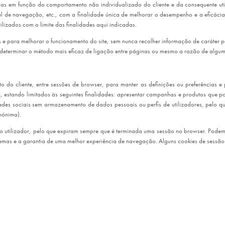
ticas em função do comportamento não individualizado do cliente e da consequente u
l de navegação, etc., com a finalidade única de melhorar o desempenho e a eficácia
lizados com o limite das finalidades aqui indicadas.
os e para melhorar o funcionamento do site, sem nunca recolher informação de caráter 
te, determinar o método mais eficaz de ligação entre páginas ou mesmo a razão de alg
 cliente, entre sessões de browser, para manter as definições ou preferências e par
, estando limitados às seguintes finalidades: apresentar campanhas e produtos que pos
redes sociais sem armazenamento de dados pessoais ou perfis de utilizadores, pelo 
nónima).
o utilizador, pelo que expiram sempre que é terminada uma sessão no browser. Podem
lemas e a garantia de uma melhor experiência de navegação. Alguns cookies de sessã