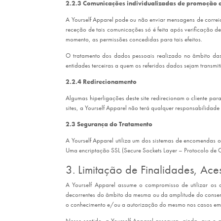
2.2.3 Comunicações individualizadas de promoção 
A Yourself Apparel pode ou não enviar mensagens de correio
receção de tais comunicações só é feita após verificação de
momento, as permissões concedidas para tais efeitos.
O tratamento dos dados pessoais realizado no âmbito das
entidades terceiras a quem os referidos dados sejam transm
2.2.4 Redirecionamento
Algumas hiperligações deste site redirecionam o cliente para
sites, a Yourself Apparel não terá qualquer responsabilidad
2.3 Segurança do Tratamento
A Yourself Apparel utiliza um dos sistemas de encomendas on
Uma encriptação SSL (Secure Sockets Layer – Protocolo de 
3. Limitação de Finalidades, Ac
A Yourself Apparel assume o compromisso de utilizar os d
decorrentes do âmbito da mesma ou da amplitude do consentim
o conhecimento e/ou a autorização do mesmo nos casos em q
Nesse sentido, a Yourself Apparel assegura, ainda, que o