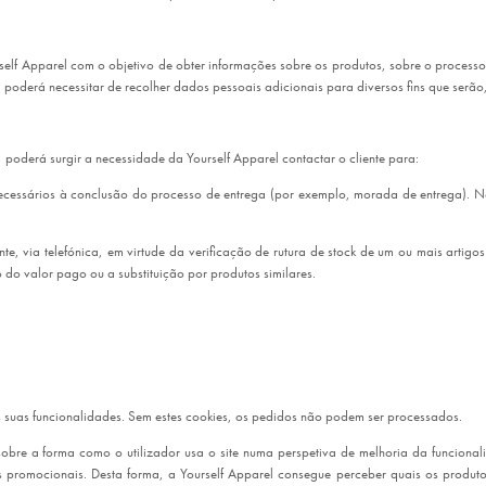
ourself Apparel com o objetivo de obter informações sobre os produtos, sobre o proce
l poderá necessitar de recolher dados pessoais adicionais para diversos fins que serã
oderá surgir a necessidade da Yourself Apparel contactar o cliente para:
cessários à conclusão do processo de entrega (por exemplo, morada de entrega). Nes
e, via telefónica, em virtude da verificação de rutura de stock de um ou mais arti
 do valor pago ou a substituição por produtos similares.
s suas funcionalidades. Sem estes cookies, os pedidos não podem ser processados.
bre a forma como o utilizador usa o site numa perspetiva de melhoria da funcionali
as promocionais. Desta forma, a Yourself Apparel consegue perceber quais os produt