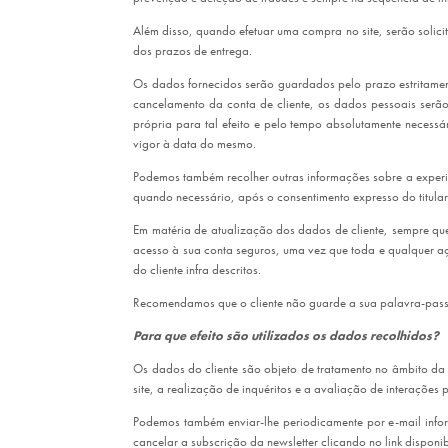
Além disso, quando efetuar uma compra no site, serão solic
dos prazos de entrega.
Os dados fornecidos serão guardados pelo prazo estritament
cancelamento da conta de cliente, os dados pessoais serã
própria para tal efeito e pelo tempo absolutamente necessá
vigor à data do mesmo.
Podemos também recolher outras informações sobre a experiên
quando necessário, após o consentimento expresso do titula
Em matéria de atualização dos dados de cliente, sempre que 
acesso à sua conta seguros, uma vez que toda e qualquer a
do cliente infra descritos.
Recomendamos que o cliente não guarde a sua palavra-pass
Para que efeito são utilizados os dados recolhidos?
Os dados do cliente são objeto de tratamento no âmbito da
site, a realização de inquéritos e a avaliação de interações pa
Podemos também enviar-lhe periodicamente por e-mail inform
cancelar a subscrição da newsletter clicando no link disponib