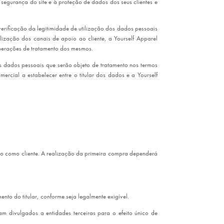
egurança do site e à proteção de dados dos seus clientes e
erificação da legitimidade de utilização dos dados pessoais
lização dos canais de apoio ao cliente, a Yourself Apparel
operações de tratamento dos mesmos.
os dados pessoais que serão objeto de tratamento nos termos
cial a estabelecer entre o titular dos dados e a Yourself
ação como cliente. A realização da primeira compra dependerá
nto do titular, conforme seja legalmente exigível.
 divulgados a entidades terceiras para o efeito único de