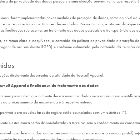
fesa da privacidade dos dados pessoais e uma atuação preventiva no que respeita à s
soais, foram implementadas novas medidas de proteção de dados, tanto ao nível da v
reitos reconhecidos aos titulares desses dados. Nesse âmbito, e através da especia
as finalidades subjacentes ao tratamento dos dados pessoais e a transparência das 
tir, de forma clara e inequívoca, o conteúdo da política de privacidade e proteção d
igor (de ora em diante RGPD) e conforme delimitado pelo conteúdo da relação comer
hidos
uações diretamente decorrentes da atividade da Yourself Apparel:
Yourself Apparel e finalidades do tratamento dos dados
uma área pessoal em que o cliente deverá inserir os dados necessários à sua identific
eis ao processamento da encomenda e à respetiva entrega.
oníveis para aquelas fases de registo estão assinalados com um asterisco (*).
nte e estes nunca serão disponibilizados a terceiros sem o conhecimento ou consentime
sível que determinados dados pessoais (como o endereço e o código postal) sejam
terpelação para o efeito por parte das autoridades competentes.