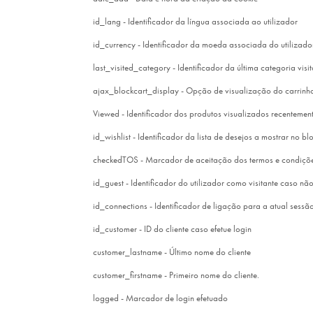
id_lang - Identificador da língua associada ao utilizador
id_currency - Identificador da moeda associada do utilizado
last_visited_category - Identificador da última categoria visi
ajax_blockcart_display - Opção de visualização do carrinh
Viewed - Identificador dos produtos visualizados recentemen
id_wishlist - Identificador da lista de desejos a mostrar no b
checkedTOS - Marcador de aceitação dos termos e condições
id_guest - Identificador do utilizador como visitante caso nã
id_connections - Identificador de ligação para a atual sessão
id_customer - ID do cliente caso efetue login
customer_lastname - Último nome do cliente
customer_firstname - Primeiro nome do cliente.
logged - Marcador de login efetuado