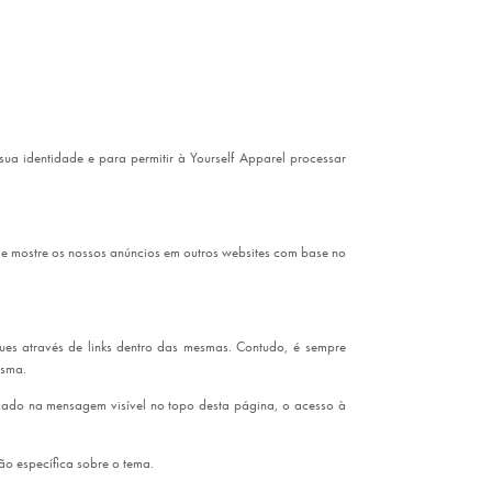
sua identidade e para permitir à Yourself Apparel processar
e mostre os nossos anúncios em outros websites com base no
iques através de links dentro das mesmas. Contudo, é sempre
esma.
dicado na mensagem visível no topo desta página, o acesso à
ão específica sobre o tema.