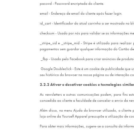
passwd - Password encriptada do cliente.
email - Endereço de email do cliente após fazer login.
id_cart - Identificador do atual carrinho a ser mostrado no b
checksum - Usado por nós para validar se as informações me
_stripe_sid e _stripe_mid - Stripe é utilizado para realiz
pagamentos sem guardar qualquer informação do Cartão de C
_fbp - Usado pelo Facebook para criar anúncios de produt
Google Doubleclick - Este é um cookie de publicidade que 
seu histórico do browser na nossa página ou de interação c
2.2.2 Ativar e desativar cookies e tecnologias simil
As newsletters e outras comunicações podem, para fins esta
concedida ao cliente a faculdade de cancelar o envio da n
Além disso, no menu Ajuda do browser utilizado, o cliente 
loja online da Yourself Apparel pressupõe a utilização de 
Para obter mais informações, sugere-se a consulta da infor