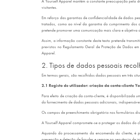
A Yourself Apparel mantém a constante preocupação pela de
visitantes.
Em reforço das garantias de confidencialidade de dados pes
tratados, como ao nível da garantia do cumprimento dos di
pretende promover uma comunicação mais clara e objetiva d
Assim, a informação constante deste texto pretende transmi
previstos no Regulamento Geral de Proteção de Dados em v
Apparel.
2. Tipos de dados pessoais recol
Em termos gerais, são recolhidos dados pessoais em três sit
2.1 Registo de utilizador: criação da conta-cliente 
Para efeito de criação da conta-cliente, é disponibilizada 
do fornecimento de dados pessoais adicionais, indispensáv
Os campos de preenchimento obrigatório nos formulários disp
A Yourself Apparel compromete-se a proteger os dados do clie
Aquando do processamento da encomenda do cliente, é pos
prevenção e deteção de fraudes e sempre na sequência de in