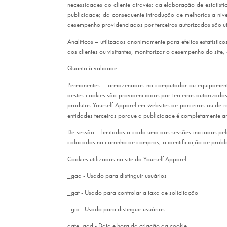
necessidades do cliente através: da elaboração de estatís
publicidade; da consequente introdução de melhorias a níve
desempenho providenciados por terceiros autorizados são uti
Analíticos – utilizados anonimamente para efeitos estatístic
dos clientes ou visitantes, monitorizar o desempenho do si
Quanto à validade:
Permanentes – armazenados no computador ou equipamento do
destes cookies são providenciados por terceiros autorizados
produtos Yourself Apparel em websites de parceiros ou de 
entidades terceiras porque a publicidade é completamente a
De sessão – limitados a cada uma das sessões iniciadas pel
colocados no carrinho de compras, a identificação de prob
Cookies utilizados no site da Yourself Apparel:
_gad - Usado para distinguir usuários
_gat - Usado para controlar a taxa de solicitação
_gid - Usado para distinguir usuários
date_add - Data e hora da criação da cookie