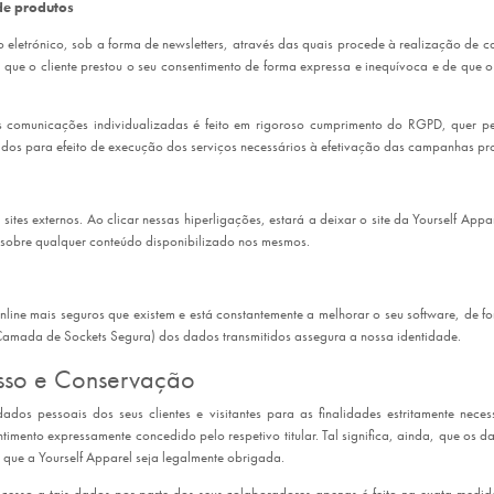
de produtos
 eletrónico, sob a forma de newsletters, através das quais procede à realização de 
 que o cliente prestou o seu consentimento de forma expressa e inequívoca e de que 
 comunicações individualizadas é feito em rigoroso cumprimento do RGPD, quer pel
itidos para efeito de execução dos serviços necessários à efetivação das campanhas p
 sites externos. Ao clicar nessas hiperligações, estará a deixar o site da Yourself App
e sobre qualquer conteúdo disponibilizado nos mesmos.
line mais seguros que existem e está constantemente a melhorar o seu software, de fo
Camada de Sockets Segura) dos dados transmitidos assegura a nossa identidade.
esso e Conservação
ados pessoais dos seus clientes e visitantes para as finalidades estritamente nece
ento expressamente concedido pelo respetivo titular. Tal significa, ainda, que os d
ue a Yourself Apparel seja legalmente obrigada.
 acesso a tais dados por parte dos seus colaboradores apenas é feito na exata med