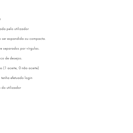
r
tada pelo utilizador
o ser expandida ou compacta.
te separados por vírgulas.
loco de desejos.
 (1 aceite, 0 não aceite)
o tenha efetuado login
 do utilizador