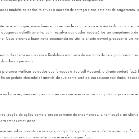
itados também os dados relativos à morada de entrega e aos detalhes de pagamento, de
e necessário que, normalmente, corresponde ao prazo de existência da conta de clie
o apagados definitivamente, com ressalva dos dados necessários ao cumprimento d
rio. Caso pretenda fazer nova encomenda no site, o cliente deverá proceder a um novo
cia do cliente no site com a finalidade exclusiva de melhoria do serviço a prestar a
r dos dados pessoais.
pretender verificar os dados que forneceu à Yourself Apparel, o cliente poderá fazê
ção ou pedido efetuada(o) através da sua conta será da sua responsabilidade, desde
e no browser, uma vez que outra pessoa com acesso ao seu computador pode aceder 
 realização de ações como o processamento de encomendas, a notificação ao cliente d
ra efeitos estatísticos.
ações sobre produtos e serviços, campanhas, promoções e ofertas especiais. Se o cl
ilizado no texto da newsletter para esse efeito específico.