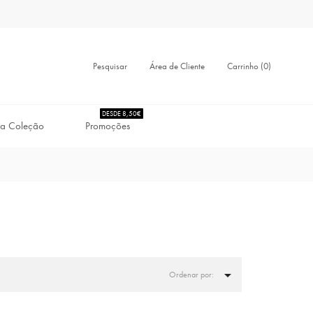
Pesquisar
Carrinho (0)
Área de Cliente
DESDE 8,50€
a Coleção
Promoções

Ordenar por: