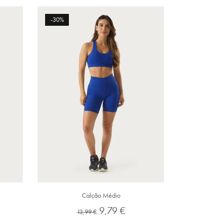
-30%
Calção Médio
Preço
Preço
9,79 €
13,99 €
normal