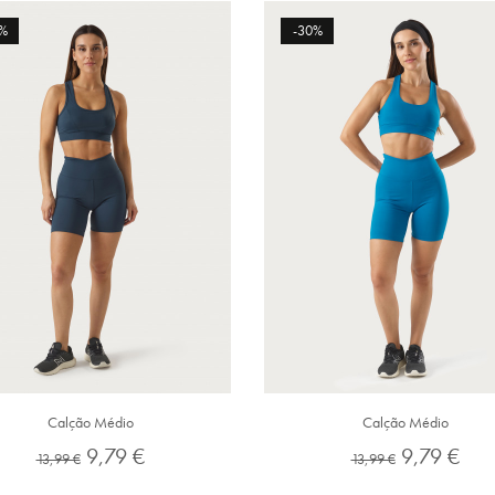
%
-30%
Calção Médio
Calção Médio
Preço
Preço
Preço
Preço
9,79 €
9,79 €
13,99 €
13,99 €
normal
normal