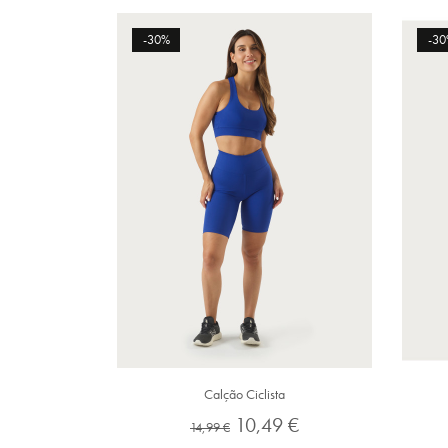
-30%
-30
Calção Ciclista
Preço
Preço
10,49 €
14,99 €
normal