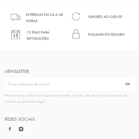
ENTREGAS EM 24 A 48
SUPORTE AO CLIENTE
HORAS
15 DIAS PARA
PAGAMENTO SEGURO
DEVOLUÇÕES
NEWSLETTER
Pode cancelar a subscrição a qualquer momento. Para tal, consulte a nossa informação de
contacto na declaração legal.
REDES SOCIAIS