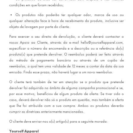
condições em que foram recebidos;
•
Os produtos não poderão ter qualquer odor, marca de uso ou
qualquer alteração face à hora de recebimento do produto, inclusive ser
objeto de lavagem por parte do cliente.
Para exercer o seu direito de devolução, o cliente deverá contactar o
nosso Apoio ao Cliente, através do e-mail hello@yourselfapparel.com,
especificar o número da encomenda e a descrição ou a referência do(s)
produto(s) que pretende devolver. O reembolso poderá ser feito através
do método de pagamento bancário ou através de um cupão de
reembolso, o qual tem uma validade de 12 meses a contar da data da sua
emissão. Findo esse prazo, não haverá lugar a um novo reembolso.
O cliente terá também de ter em atenção se o produto que pretende
devolver foi adquirido no âmbito de alguma campanha promocional e se,
por esse motivo, beneficiou de algum produto de oferta. Se tiver sido o
caso, deverá devolver não só o produto em questão, mas também a oferta
que lhe foi atribuída com a sua compra. Ambos os produtos deverão
cumprir as diretrizes anteriormente mencionadas.
O cliente deve enviar-nos o(s) artigo(s) para a seguinte morada:
Yourself Apparel