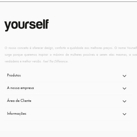
O nosso conceito é oferecer design, conforto e qualidade aos melhores preços. O nome Yourself
surge porque queremos inspirar o máximo de mulheres possíveis a serem elas mesmas, a sua
verdadeira e melhor versão.
Feel The Difference
.
Produtos

A nossa empresa

Área de Cliente

Informações
