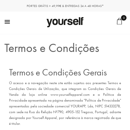
PORTES GRÁTIS > 49,99€ & ENTREGAS 24 A 48 HORAS*
0

Termos e Condições
Termos e Condições Gerais
O acesso e a navegação neste site estão sujeitos aos presentes Termos e
Condições Gerais de Utilização, que integram as Condições Gerais de
Venda da loja online www.yourselfapparel.com e a Política de
Privacidade apresentada na página denominada "Política de Privacidade"
apresentadas pela sociedade comercial YOURAPP, Lda, NIPC 514333278,
com sede na Rua do Refujão Nº790, 4905-152 Tregosa, Portugal, adiante
designada por Yourself Apparel, por referência à marca registrada de que
é titular.