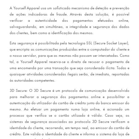
A Yourself Apparel usa um sofisticado mecanismo de deteção e prevenção
de ações indicadoras de fraude. Através desta solução, é possível
verificar a autenticidade dos pagamentos efetuados online,
salvaguardando, em simultâneo, a integridade e segurança dos dados
dos clientes, bem como a identificação dos mesmos.
Esta segurança é possibilitada pela tecnologia SSL (Secure Socket Layer),
que encripta as comunicações produzidas entre o computador do cliente e
o nosso servidor, para que as mesmas não possam ser intercetadas. Como
tal, a Yourself Apparel reserva-se o direito de recusar o pagamento de
uma encomenda por uma transação que seja considerada ilícita. Todas e
quaisquer atividades consideradas ilegais serão, de imediato, reportadas
às autoridades competentes.
3D Secure: O 3D Secure é um protocolo de comunicação desenvolvido
para melhorar a segurança dos pagamentos online e possibilitar a
autenticação do utilizador do cartão de crédito junto do banco emissor do
mesmo. Ao efetuar um pagamento numa loja online, é acionado um
processo que verifica se o cartão utilizado é válido. Caso seja, os
sistemas de segurança associados ao protocolo 3D Secure verificam a
identidade do cliente, recorrendo, em tempo real, ao emissor do cartão de
crédito. Este valida a identidade do cliente e informa o sistema da loja de