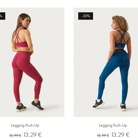
%
-30%
Legging Push-Up
Legging Push-Up
Preço
Preço
Preço
Preço
13,29 €
13,29 €
18,99 €
18,99 €