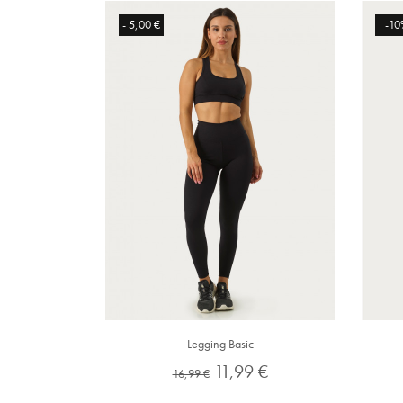
- 5,00 €
-10
Legging Basic
Preço
Preço
11,99 €
16,99 €
normal