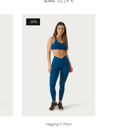
13,29 €
18,99 €
normal
-30%
Legging V-Waist