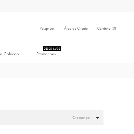
Pesquisar
Carrinho (0)
Área de Cliente
DESDE 8,50€
a Coleção
Promoções

Ordenar por: