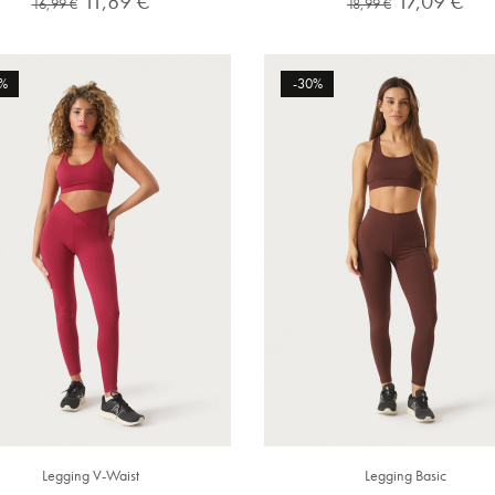
11,89 €
17,09 €
16,99 €
18,99 €
normal
normal
%
-30%
Legging V-Waist
Legging Basic