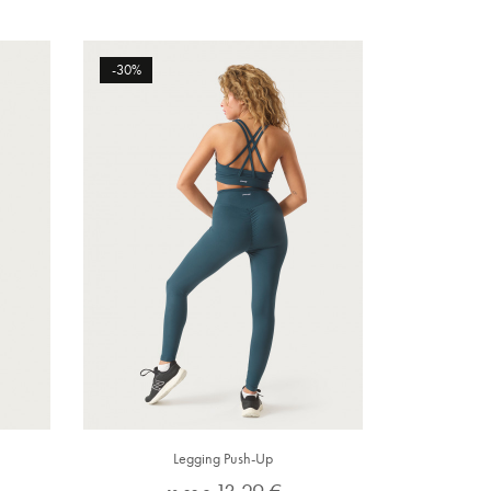
normal
-30%
Legging Push-Up
Preço
Preço