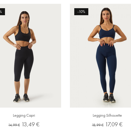
%
-10%
Legging Capri
Legging Silhouette
Preço
Preço
Preço
Preço
13,49 €
17,09 €
14,99 €
18,99 €
normal
normal