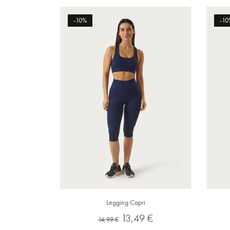
-10%
-10
Legging Capri
Preço
Preço
13,49 €
14,99 €
normal