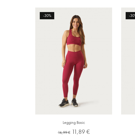
-30%
-30
Legging Basic
Preço
Preço
11,89 €
16,99 €