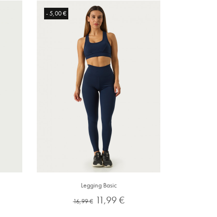
- 5,00 €
Legging Basic
Preço
Preço
11,99 €
16,99 €
normal