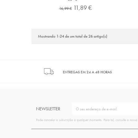
Preço
Preço
11,89 €
16,99 €
normal
Mostrando 1-24 de um total de 26 artigo(s)
ENTREGAS EM 24 A 48 HORAS
NEWSLETTER
Pode cancelar a subscrição a qualquer momento. Para tal, consulte a nossa