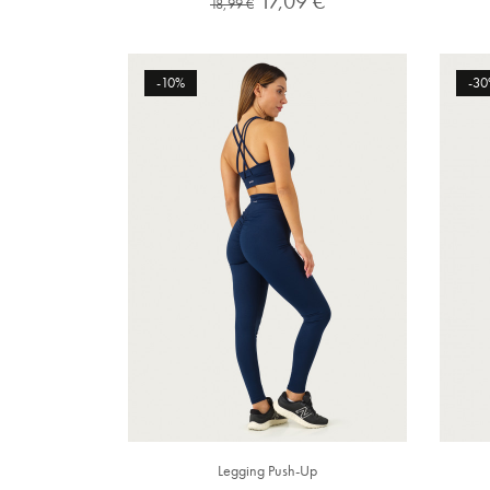
17,09 €
18,99 €
normal
-10%
-30
Legging Push-Up