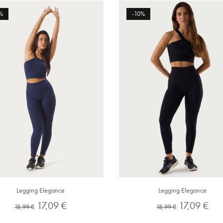
%
-10%
Legging Elegance
Legging Elegance
Preço
Preço
Preço
Preço
17,09 €
17,09 €
18,99 €
18,99 €
normal
normal