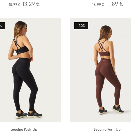
Preço
Preço
Preço
Preço
13,29 €
11,89 €
18,99 €
16,99 €
normal
normal
%
-30%
Legging Push-Up
Legging Push-Up