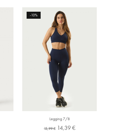
-10%
Legging 7/8
Preço
Preço
14,39 €
15,99 €