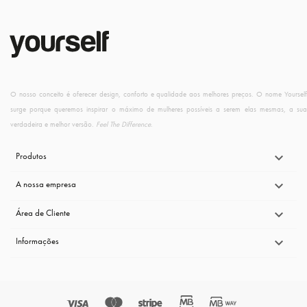
O nosso conceito é oferecer design, conforto e qualidade aos melhores preços. O nome Yourself
surge porque queremos inspirar o máximo de mulheres possíveis a serem elas mesmas, a sua
verdadeira e melhor versão.
Feel The Difference
.
Produtos

A nossa empresa

Área de Cliente

Informações
