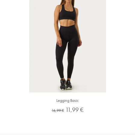
Legging Basic
Preço
Preço
11,99 €
16,99 €
normal