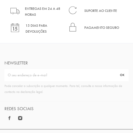
ENTREGAS EM 24 A 48
SUPORTE AO CLIENTE
HORAS
15 DIAS PARA
PAGAMENTO SEGURO
DEVOLUÇÕES
NEWSLETTER
Pode cancelar a subscrição a qualquer momento. Para tal, consulte a nossa informação de
contacto na declaração legal.
REDES SOCIAIS