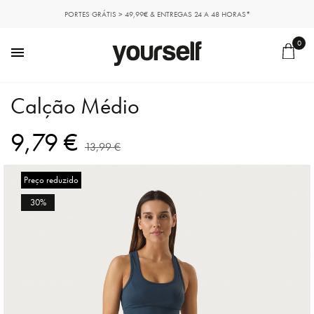
PORTES GRÁTIS > 49,99€ & ENTREGAS 24 A 48 HORAS*
0

Calção Médio
9,79 €
13,99 €
Preço reduzido
30%