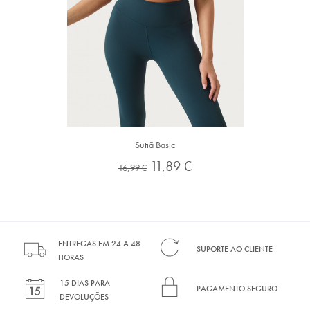
Sutiã Basic
Preço
Preço
11,89 €
16,99 €
normal
ENTREGAS EM 24 A 48
SUPORTE AO CLIENTE
HORAS
15 DIAS PARA
PAGAMENTO SEGURO
DEVOLUÇÕES