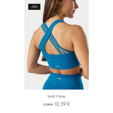
-30%
Sutiã 3-Strap
Preço
Preço
12,59 €
17,99 €
normal