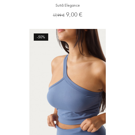
Sutiã Elegance
Preço
Preço
9,00 €
17,99 €
normal
-50%