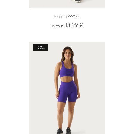
Legging V-Waist
Preço
Preço
13,29 €
18,99 €
normal
-30%