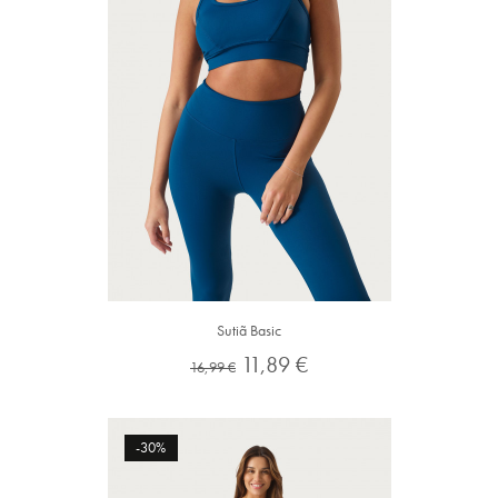
Sutiã Basic
Preço
Preço
11,89 €
16,99 €
normal
-30%