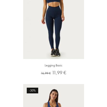
Legging Basic
Preço
Preço
11,99 €
16,99 €
normal
-30%