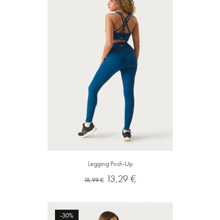
Legging Push-Up
Preço
Preço
13,29 €
18,99 €
normal
-30%