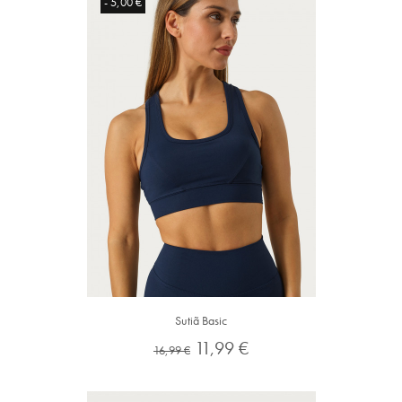
- 5,00 €
Sutiã Basic
Preço
Preço
11,99 €
16,99 €
normal