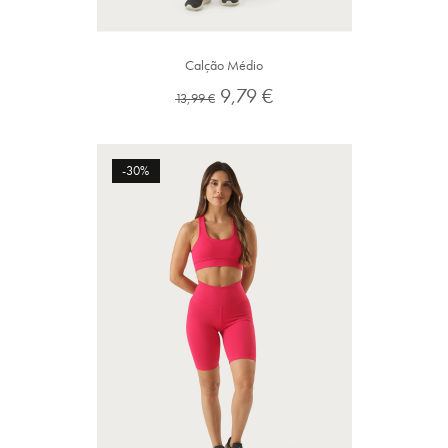
Calção Médio
Preço
Preço
9,79 €
13,99 €
normal
-30%