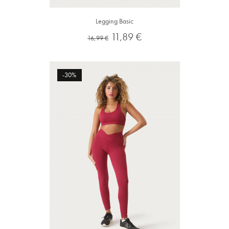
Legging Basic
Preço
Preço
11,89 €
16,99 €
normal
-30%