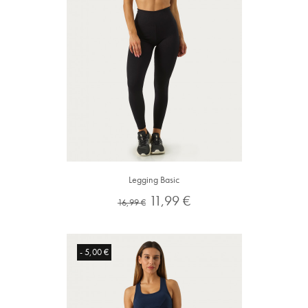
Legging Basic
Preço
Preço
11,99 €
16,99 €
normal
- 5,00 €