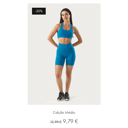
-30%
Calção Médio
Preço
Preço
9,79 €
13,99 €
normal