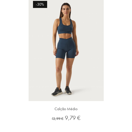
-30%
Calção Médio
Preço
Preço
9,79 €
13,99 €
normal