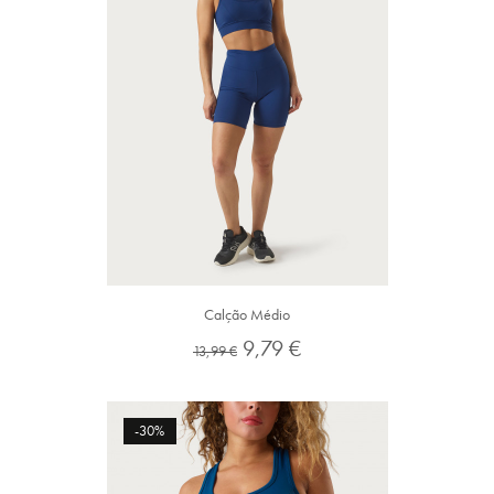
Calção Médio
Preço
Preço
9,79 €
13,99 €
normal
-30%