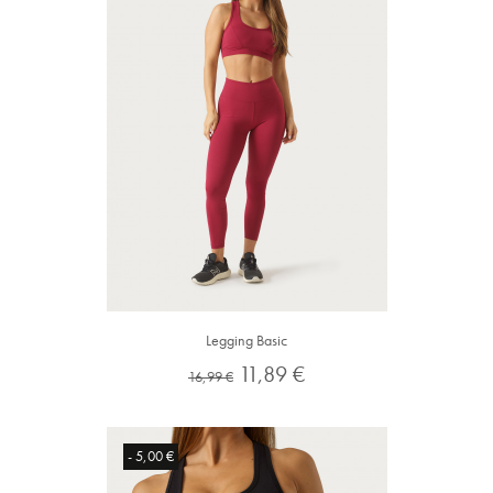
Legging Basic
Preço
Preço
11,89 €
16,99 €
normal
- 5,00 €