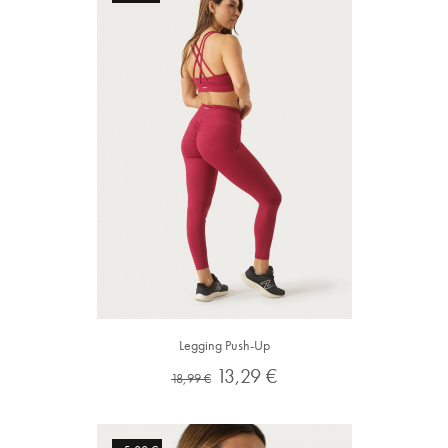
Legging Push-Up
Preço
Preço
13,29 €
18,99 €
normal