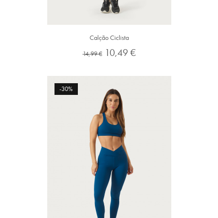
Calção Ciclista
Preço
Preço
10,49 €
14,99 €
normal
-30%