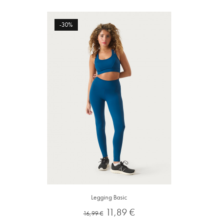
-30%
Legging Basic
Preço
Preço
11,89 €
16,99 €