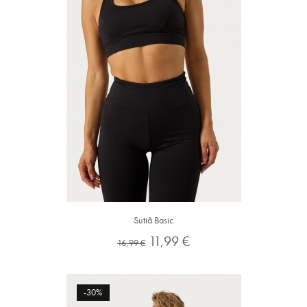
Sutiã Basic
Preço
Preço
11,99 €
16,99 €
normal
-30%