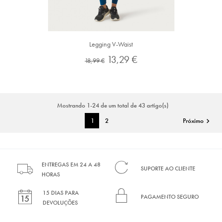
Legging V-Waist
Preço
Preço
13,29 €
18,99 €
normal
Mostrando 1-24 de um total de 43 artigo(s)
1
2
Próximo

ENTREGAS EM 24 A 48
SUPORTE AO CLIENTE
HORAS
15 DIAS PARA
PAGAMENTO SEGURO
DEVOLUÇÕES