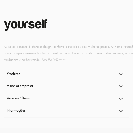
O nosso conceito é oferecer design, conforto e qualidade aos melhores preços. O nome Yourself
surge porque queremos inspirar o máximo de mulheres possíveis a serem elas mesmas, a sua
verdadeira e melhor versão.
Feel The Difference
.
Produtos

A nossa empresa

Área de Cliente

Informações
