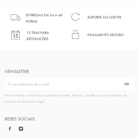
ENTREGAS EM 24 A 48
SUPORTE AO CLIENTE
HORAS
15 DIAS PARA
PAGAMENTO SEGURO
DEVOLUÇÕES
NEWSLETTER
Pode cancelar a subscrição a qualquer momento. Para tal, consulte a nossa informação de
contacto na declaração legal.
REDES SOCIAIS