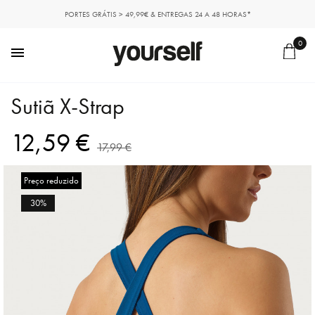
PORTES GRÁTIS > 49,99€ & ENTREGAS 24 A 48 HORAS*
0

Sutiã X-Strap
12,59 €
17,99 €
Preço reduzido
30%