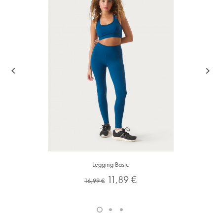


Legging Basic
Preço
Preço
11,89 €
16,99 €
normal