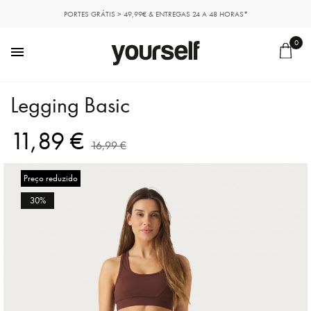
PORTES GRÁTIS > 49,99€ & ENTREGAS 24 A 48 HORAS*
0

Legging Basic
11,89 €
16,99 €
Preço reduzido
30%