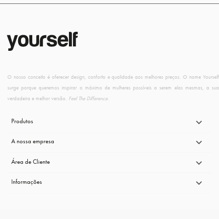
O nosso conceito é oferecer design, conforto e qualidade aos melhores preços. O nome Yourself
surge porque queremos inspirar o máximo de mulheres possíveis a serem elas mesmas, a sua
verdadeira e melhor versão.
Feel The Difference
.
Produtos

A nossa empresa

Área de Cliente

Informações
