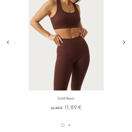


Sutiã Basic
Preço
Preço
11,89 €
16,99 €
normal