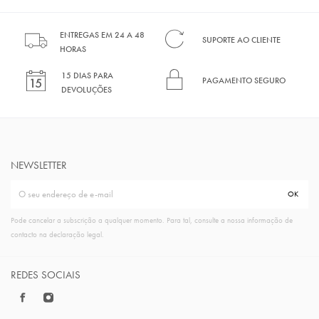
ENTREGAS EM 24 A 48
SUPORTE AO CLIENTE
HORAS
15 DIAS PARA
PAGAMENTO SEGURO
DEVOLUÇÕES
NEWSLETTER
Pode cancelar a subscrição a qualquer momento. Para tal, consulte a nossa informação de
contacto na declaração legal.
REDES SOCIAIS