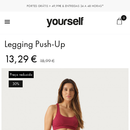
PORTES GRÁTIS > 49,99€ & ENTREGAS 24 A 48 HORAS*
0

Legging Push-Up
13,29 €
18,99 €
Preço reduzido
30%