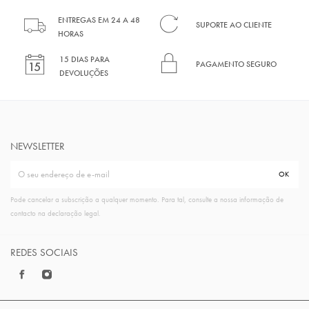
ENTREGAS EM 24 A 48
SUPORTE AO CLIENTE
HORAS
15 DIAS PARA
PAGAMENTO SEGURO
DEVOLUÇÕES
NEWSLETTER
Pode cancelar a subscrição a qualquer momento. Para tal, consulte a nossa informação de
contacto na declaração legal.
REDES SOCIAIS