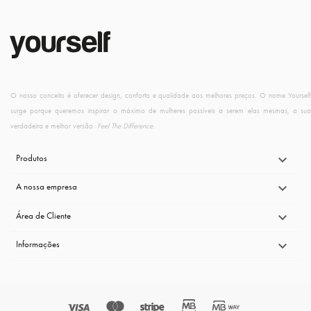
O nosso conceito é oferecer design, conforto e qualidade aos melhores preços. O nome Yourself
surge porque queremos inspirar o máximo de mulheres possíveis a serem elas mesmas, a sua
verdadeira e melhor versão.
Feel The Difference
.
Produtos

A nossa empresa

Área de Cliente

Informações
