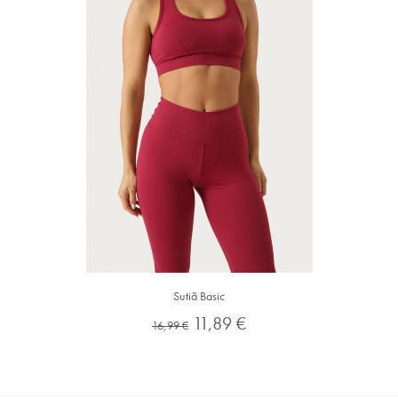
Sutiã Basic
Preço
Preço
11,89 €
16,99 €
normal