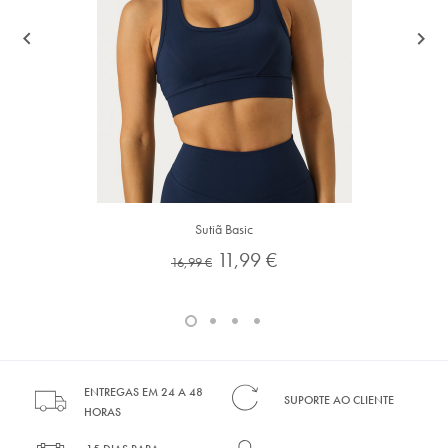


Sutiã Basic
Preço
Preço
11,99 €
16,99 €
normal
ENTREGAS EM 24 A 48
SUPORTE AO CLIENTE
HORAS